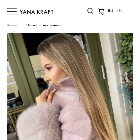
RU
EN
YANA KRAFT
0
Пальто
Пальто с мехом песца